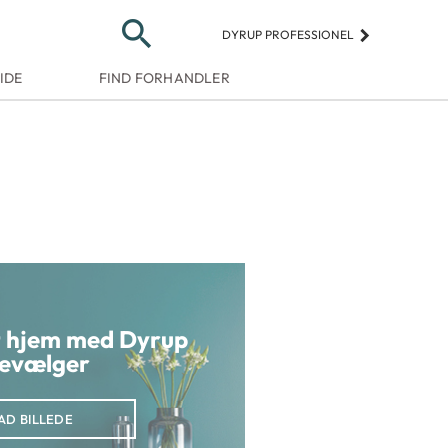
search
keyboard_arrow_right
DYRUP PROFESSIONEL
IDE
FIND FORHANDLER
it hjem med Dyrup
evælger
AD BILLEDE