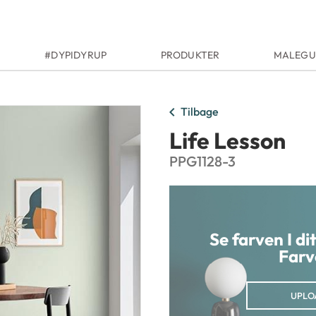
#DYPIDYRUP
PRODUKTER
MALEGU
chevron_left
Tilbage
Life Lesson
PPG1128-3
Se farven I d
Farv
UPLO